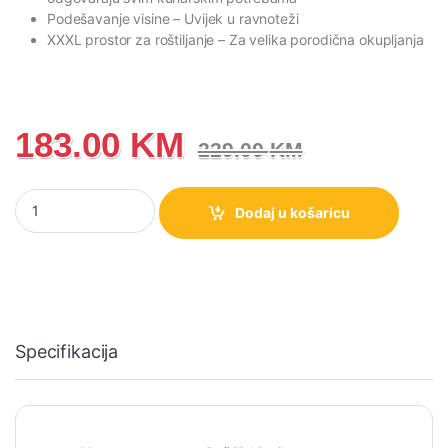
Podešavanje visine
– Uvijek u ravnoteži
XXXL prostor za roštiljanje
– Za velika porodična okupljanja
183.00
KM
229.00
KM
Roštiljski gril Gorenje TG2000LCB količina
Dodaj u košaricu
Specifikacija