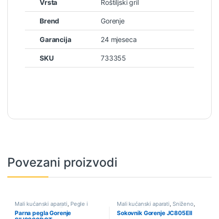
Vrsta
Roštiljski gril
Brend
Gorenje
Garancija
24 mjeseca
SKU
733355
Povezani proizvodi
Mali kućanski aparati
,
Pegle i
Mali kućanski aparati
,
Sniženo
,
parne stanice
,
Sniženo
Sokovnici i citrusete
Parna pegla Gorenje
Sokovnik Gorenje JC805EII