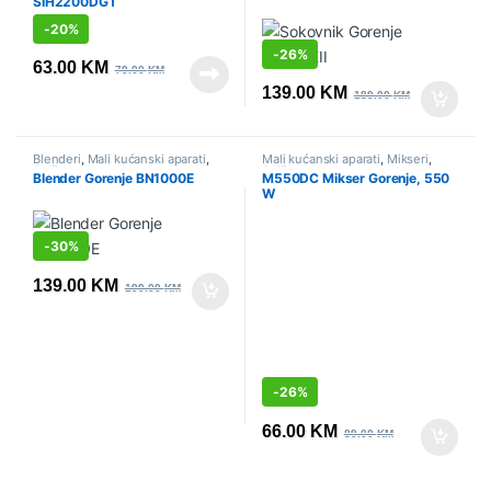
SIH2200DGT
-
20%
-
26%
63.00
KM
79.00
KM
139.00
KM
189.00
KM
Blenderi
,
Mali kućanski aparati
,
Mali kućanski aparati
,
Mikseri
,
Sniženo
Sniženo
Blender Gorenje BN1000E
M550DC Mikser Gorenje, 550
W
-
30%
139.00
KM
199.00
KM
-
26%
66.00
KM
89.00
KM