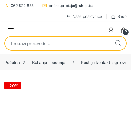
Preskoči na navigaciju
Preskoči na sadržaj
062 522 888
online.prodaja@rshop.ba
Naše poslovnice
Shop
0
Pretraži:
Početna
Kuhanje i pečenje
Roštilji i kontaktni grilovi
-
20%