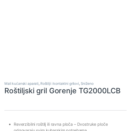
Mali kućanski aparati
,
Roštilji i kontaktni grilovi
,
Sniženo
Roštiljski gril Gorenje TG2000LCB
Reverzibilni roštilj ili ravna ploča
– Dvostruke ploče
odgovaraju svim kuharskim potrebama