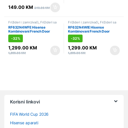
149.00
KM
249.00
KM
Frižideri i zamrzivači
,
Frižideri sa
Frižideri i zamrzivači
,
Frižideri sa
zamrzivačem
,
Hlađenje
,
Side by
zamrzivačem
,
Hlađenje
,
Side by
RF632N4WFE Hisense
RF632N4WIE Hisense
Side
,
Sniženo
Side
,
Sniženo
Kombinovani French Door
Kombinovani French Door
frižider, 485 l
frižider, 485 l
-
32%
-
32%
1,299.00
KM
1,299.00
KM
1,899.00
KM
1,899.00
KM
Vrtuljak robnih marki
Korisni linkovi
FIFA World Cup 2026
Hisense aparati