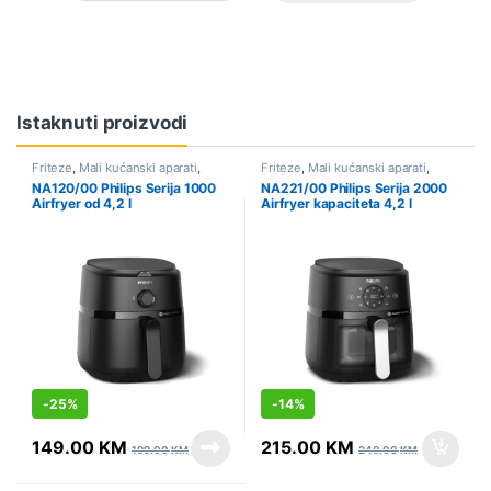
Istaknuti proizvodi
Friteze
,
Mali kućanski aparati
,
Friteze
,
Mali kućanski aparati
,
Sniženo
Sniženo
NA120/00 Philips Serija 1000
NA221/00 Philips Serija 2000
Airfryer od 4,2 l
Airfryer kapaciteta 4,2 l
(srebrna)
-
25%
-
14%
149.00
KM
215.00
KM
199.00
KM
249.00
KM