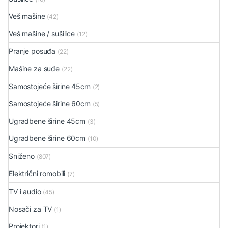
Veš mašine
(42)
Veš mašine / sušilice
(12)
Pranje posuđa
(22)
Mašine za suđe
(22)
Samostojeće širine 45cm
(2)
Samostojeće širine 60cm
(5)
Ugradbene širine 45cm
(3)
Ugradbene širine 60cm
(10)
Sniženo
(807)
Električni romobili
(7)
TV i audio
(45)
Nosači za TV
(1)
Projektori
(1)