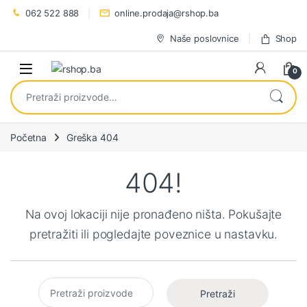
Preskoči na navigaciju
Preskoči na sadržaj
062 522 888
online.prodaja@rshop.ba
Naše poslovnice
Shop
0
Pretraži:
Početna
Greška 404
404!
Na ovoj lokaciji nije pronađeno ništa. Pokušajte
pretražiti ili pogledajte poveznice u nastavku.
Pretraži:
Pretraži