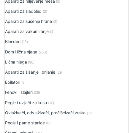
Aparati za mljevenje mesa
(5)
Aparati za sladoled
(2)
Aparati za sušenje hrane
(2)
Aparati za vakumiranje
(4)
Blenderi
(13)
Dom i lična njega
(253)
Lična njega
(90)
Aparati za šišanje i brijanje
(29)
Epilatori
(5)
Fenovi i stajleri
(26)
Pegle i uvijači za kosu
(17)
Ovlaživači, odvlaživači, prečišćivači zraka
(12)
Pegle i parne stanice
(68)
Štapni usisivači