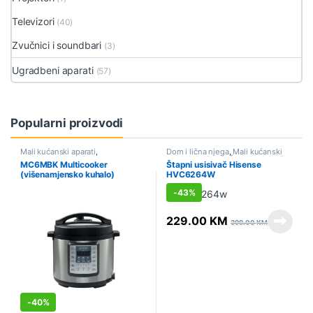
Televizori
(40)
Zvučnici i soundbari
(3)
Ugradbeni aparati
(57)
Popularni proizvodi
Mali kućanski aparati
,
Dom i lična njega
,
Mali kućanski
Multicookeri
,
Sniženo
aparati
,
Sniženo
,
Štapni usisivači
MC6MBK Multicooker
Štapni usisivač Hisense
(višenamjensko kuhalo)
HVC6264W
Gorenje
-
43%
229.00
KM
399.00
KM
-
40%