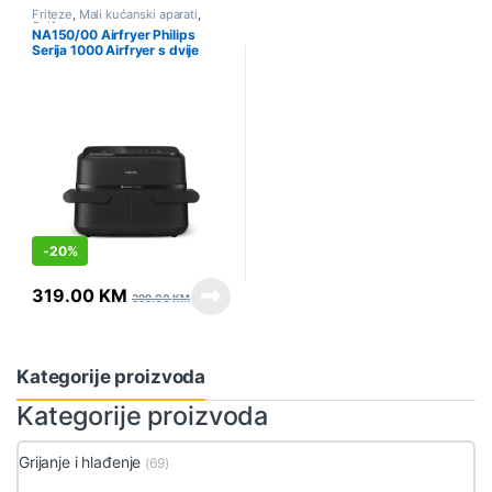
Friteze
,
Mali kućanski aparati
,
Sniženo
NA150/00 Airfryer Philips
Serija 1000 Airfryer s dvije
košare
-
20%
319.00
KM
399.00
KM
Kategorije proizvoda
Kategorije proizvoda
Grijanje i hlađenje
(69)