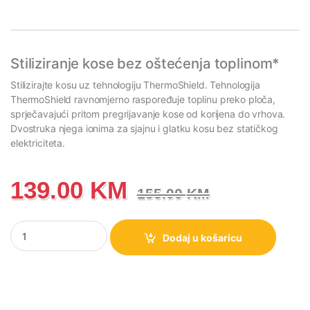
Stiliziranje kose bez oštećenja toplinom*
Stilizirajte kosu uz tehnologiju ThermoShield. Tehnologija
ThermoShield ravnomjerno raspoređuje toplinu preko ploča,
sprječavajući pritom pregrijavanje kose od korijena do vrhova.
Dvostruka njega ionima za sjajnu i glatku kosu bez statičkog
elektriciteta.
139.00
KM
155.00
KM
Pegla za kosu Philips 5000 Series BHS520/00 količina
Dodaj u košaricu