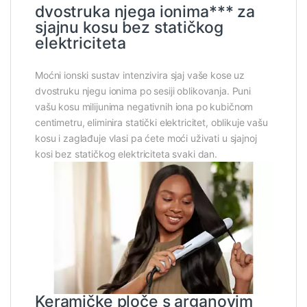
dvostruka njega ionima*** za
sjajnu kosu bez statičkog
elektriciteta
Moćni ionski sustav intenzivira sjaj vaše kose uz
dvostruku njegu ionima po sesiji oblikovanja. Puni
vašu kosu milijunima negativnih iona po kubičnom
centimetru, eliminira statički elektricitet, oblikuje vašu
kosu i zaglađuje vlasi pa ćete moći uživati u sjajnoj
kosi bez statičkog elektriciteta svaki dan.
Keramičke ploče s arganovim