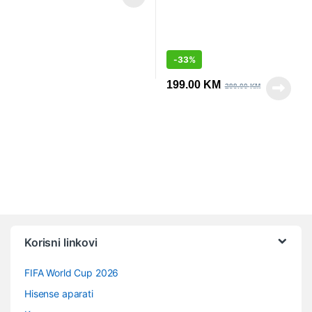
-
33%
199.00
KM
299.00
KM
Vrtuljak robnih marki
Korisni linkovi
FIFA World Cup 2026
Hisense aparati