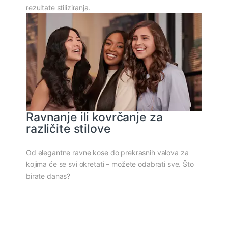
rezultate stiliziranja.
Ravnanje ili kovrčanje za
različite stilove
Od elegantne ravne kose do prekrasnih valova za
kojima će se svi okretati – možete odabrati sve. Što
birate danas?