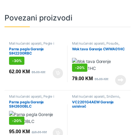
Povezani proizvodi
Mali kućanski aparati
,
Pegle i
Mali kućanski aparati
,
Posuđe
,
parne stanice
,
Sniženo
Sniženo
Parna pegla Gorenje
Wok tava Gorenje CWWA01HC
SIH2200RBC
-
30%
-
20%
62.00
KM
89.00
KM
79.00
KM
99.00
KM
Mali kućanski aparati
,
Pegle i
Mali kućanski aparati
,
Sniženo
,
parne stanice
,
Sniženo
Usisivači
Parna pegla Gorenje
VC2201G4AEW Gorenje
SIH2600BLC
usisivač
-
20%
95.00
KM
119.00
KM