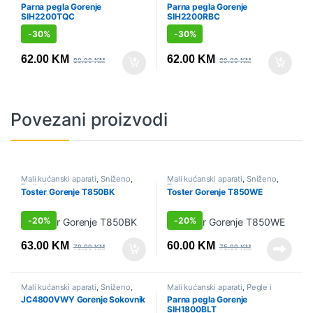
parne stanice
,
Sniženo
parne stanice
,
Sniženo
Parna pegla Gorenje
Parna pegla Gorenje
SIH2200TQC
SIH2200RBC
-
30%
-
30%
62.00
KM
62.00
KM
89.00
KM
89.00
KM
Povezani proizvodi
Mali kućanski aparati
,
Sniženo
,
Mali kućanski aparati
,
Sniženo
,
Tosteri
Tosteri
Toster Gorenje T850BK
Toster Gorenje T850WE
-
20%
-
20%
63.00
KM
60.00
KM
79.00
KM
75.00
KM
Mali kućanski aparati
,
Sniženo
,
Mali kućanski aparati
,
Pegle i
Sokovnici i citrusete
parne stanice
,
Sniženo
JC4800VWY Gorenje Sokovnik
Parna pegla Gorenje
SIH1800BLT