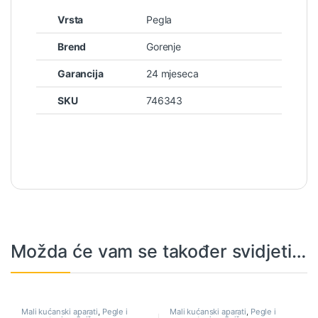
Vrsta
Pegla
Brend
Gorenje
Garancija
24 mjeseca
SKU
746343
Možda će vam se također svidjeti…
Mali kućanski aparati
,
Pegle i
Mali kućanski aparati
,
Pegle i