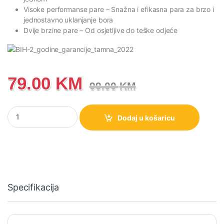
Visoke performanse pare
– Snažna i efikasna para za brzo i
jednostavno uklanjanje bora
Dvije brzine pare
– Od osjetljive do teške odjeće
79.00
KM
99.00
KM
Parna pegla Gorenje GS2100BKV količina
Dodaj u košaricu
Specifikacija