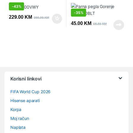
-
43%
-
35%
229.00
KM
399.00
KM
45.00
KM
69.00
KM
Vrtuljak robnih marki
Korisni linkovi
FIFA World Cup 2026
Hisense aparati
Korpa
Moj račun
Naplata