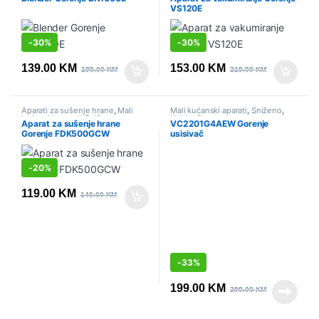
VS120E
-
30%
-
30%
139.00
KM
153.00
KM
199.00
KM
219.00
KM
Aparati za sušenje hrane
,
Mali
Mali kućanski aparati
,
Sniženo
,
kućanski aparati
,
Sniženo
Usisivači
Aparat za sušenje hrane
VC2201G4AEW Gorenje
Gorenje FDK500GCW
usisivač
-
20%
119.00
KM
149.00
KM
-
33%
199.00
KM
299.00
KM