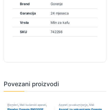
Brend
Gorenje
Garancija
24 mjeseca
Vrsta
Mlin za kafu
SKU
742298
Povezani proizvodi
Blenderi
,
Mali kućanski aparati
,
Aparati za vakumiranje
,
Mali
Sniženo
kućanski aparati
,
Sniženo
Blender Gorenje BN1000E
Aparat za vakumiranje Gorenje