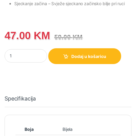
Sjeckanje začina
– Svježe sjeckano začinsko bilje pri ruci
47.00
KM
59.00
KM
Mlin za kafu Gorenje SMK150SW količina
Dodaj u košaricu
Specifikacija
Boja
Bijela