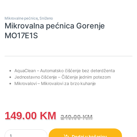
Mikrovalne pećnice
,
Sniženo
Mikrovalna pećnica Gorenje
MO17E1S
AquaClean
– Automatsko čišćenje bez deterdžent
a
Jednostavno čišćenje
– Čišćenje jednim potezom
Mikrovalovi
– Mikrovalovi za brzo kuhanje
149.00
KM
249.00
KM
Mikrovalna pećnica Gorenje MO17E1S količina
Dodaj u košaricu