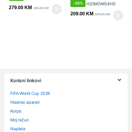
-
25%
279.00
KM
399.00
KM
209.00
KM
279.00
KM
Vrtuljak robnih marki
Korisni linkovi
FIFA World Cup 2026
Hisense aparati
Korpa
Moj račun
Naplata