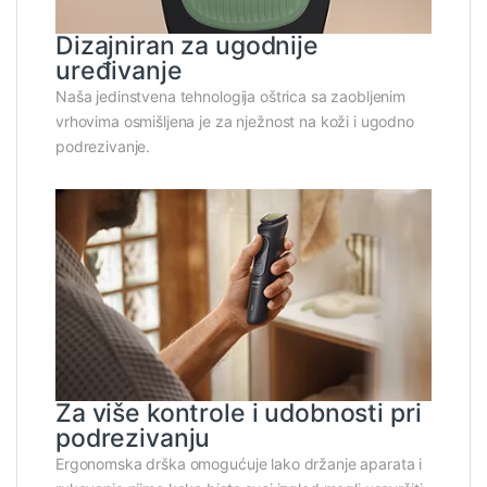
Dizajniran za ugodnije
uređivanje
Naša jedinstvena tehnologija oštrica sa zaobljenim
vrhovima osmišljena je za nježnost na koži i ugodno
podrezivanje.
Za više kontrole i udobnosti pri
podrezivanju
Ergonomska drška omogućuje lako držanje aparata i