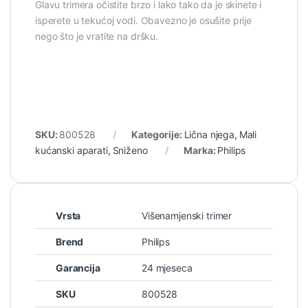
Glavu trimera očistite brzo i lako tako da je skinete i
isperete u tekućoj vodi. Obavezno je osušite prije
nego što je vratite na dršku.
SKU:
800528
Kategorije:
Lična njega
,
Mali
kućanski aparati
,
Sniženo
Marka:
Philips
Vrsta
Višenamjenski trimer
Brend
Philips
Garancija
24 mjeseca
SKU
800528