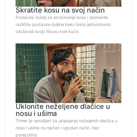
Skratite kosu na svoj način
Postavite češalj za skraćivanje kose i odaberite
različite postavke duljine kako biste jednostavno
održavali svoju frizuru kod kuće.
Uklonite neželjene dlačice u
nosu i ušima
Trimer je osmišljen za uklanjanje neželjenih dlačica u
nosu i ušima na nježan i ugodan način, bez
porezotina.