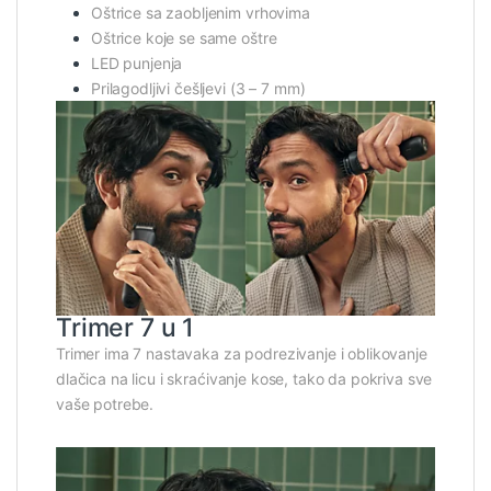
Oštrice sa zaobljenim vrhovima
Oštrice koje se same oštre
LED punjenja
Prilagodljivi češljevi (3 – 7 mm)
Trimer 7 u 1
Trimer ima 7 nastavaka za podrezivanje i oblikovanje
dlačica na licu i skraćivanje kose, tako da pokriva sve
vaše potrebe.