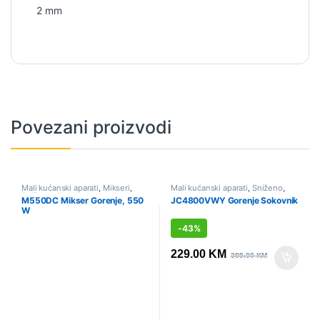
2 mm
Povezani proizvodi
Mali kućanski aparati
,
Mikseri
,
Mali kućanski aparati
,
Sniženo
,
Sniženo
Sokovnici i citrusete
M550DC Mikser Gorenje, 550
JC4800VWY Gorenje Sokovnik
W
-
43%
229.00
KM
399.00
KM