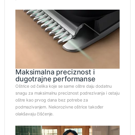
Maksimalna preciznost i
dugotrajne performanse
Oštrice od čelika koje se same oštre daju dodatnu
snagu za maksimalnu preciznost podrezivanja i ostaju
oštre kao prvog dana bez potrebe za
podmazivanjem. Nekorozivne oštrice također
olakšavaju čišćenje.