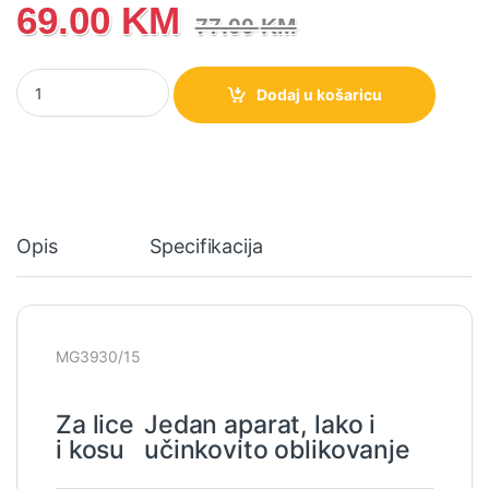
69.00
KM
77.00
KM
MG3930/15 Philips All-in-One Trimmer 3000 Series Trimer 7 u 1 
Dodaj u košaricu
Opis
Specifikacija
MG3930/15
Za lice
Jedan aparat, lako i
i kosu
učinkovito oblikovanje