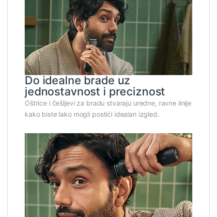
Do idealne brade uz
jednostavnost i preciznost
Oštrice i češljevi za bradu stvaraju uredne, ravne linije
kako biste lako mogli postići idealan izgled.