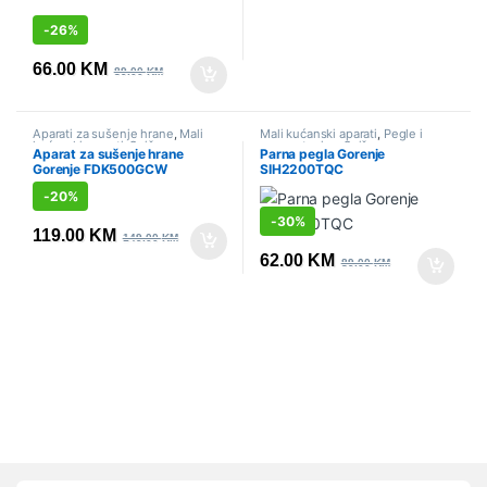
-
26%
66.00
KM
89.00
KM
Aparati za sušenje hrane
,
Mali
Mali kućanski aparati
,
Pegle i
kućanski aparati
,
Sniženo
parne stanice
,
Sniženo
Aparat za sušenje hrane
Parna pegla Gorenje
Gorenje FDK500GCW
SIH2200TQC
-
20%
-
30%
119.00
KM
149.00
KM
62.00
KM
89.00
KM
Vrtuljak robnih marki