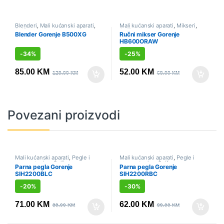
Blenderi
,
Mali kućanski aparati
,
Mali kućanski aparati
,
Mikseri
,
Sniženo
Sniženo
Blender Gorenje B500XG
Ručni mikser Gorenje
HB600ORAW
-
34%
-
25%
85.00
KM
52.00
KM
129.00
KM
69.00
KM
Povezani proizvodi
Mali kućanski aparati
,
Pegle i
Mali kućanski aparati
,
Pegle i
parne stanice
,
Sniženo
parne stanice
,
Sniženo
Parna pegla Gorenje
Parna pegla Gorenje
SIH2200BLC
SIH2200RBC
-
20%
-
30%
71.00
KM
62.00
KM
89.00
KM
89.00
KM