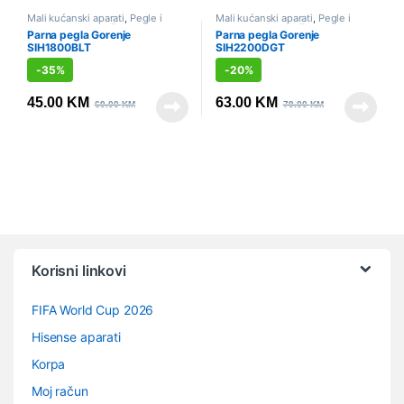
Mali kućanski aparati
,
Pegle i
Mali kućanski aparati
,
Pegle i
parne stanice
,
Sniženo
parne stanice
,
Sniženo
Parna pegla Gorenje
Parna pegla Gorenje
SIH1800BLT
SIH2200DGT
-
35%
-
20%
45.00
KM
63.00
KM
69.00
KM
79.00
KM
Vrtuljak robnih marki
Korisni linkovi
FIFA World Cup 2026
Hisense aparati
Korpa
Moj račun