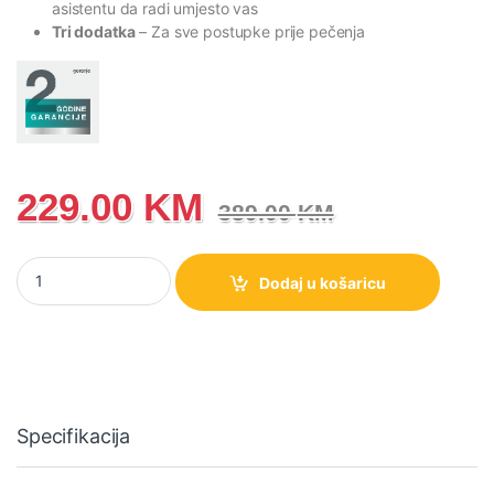
asistentu da radi umjesto vas
Tri dodatka
– Za sve postupke prije pečenja
229.00
KM
389.00
KM
Kuhinjski robot Gorenje MMC800CW količina
Dodaj u košaricu
Specifikacija