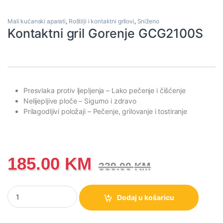
Mali kućanski aparati
,
Roštilji i kontaktni grilovi
,
Sniženo
Kontaktni gril Gorenje GCG2100S
Presvlaka protiv ljepljenja
– Lako pečenje i čišćenje
Nelijepljive ploče
– Sigurno i zdravo
Prilagodljivi položaji
– Pečenje, grilovanje i tostiranje
185.00
KM
339.00
KM
Kontaktni gril Gorenje GCG2100S količina
Dodaj u košaricu