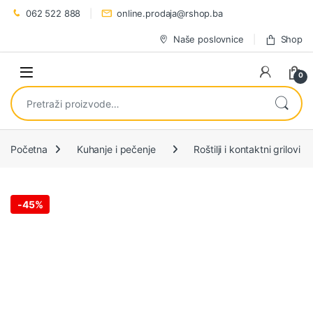
Preskoči na navigaciju
Preskoči na sadržaj
062 522 888
online.prodaja@rshop.ba
Naše poslovnice
Shop
0
Pretraži:
Početna
Kuhanje i pečenje
Roštilji i kontaktni grilovi
-
45%