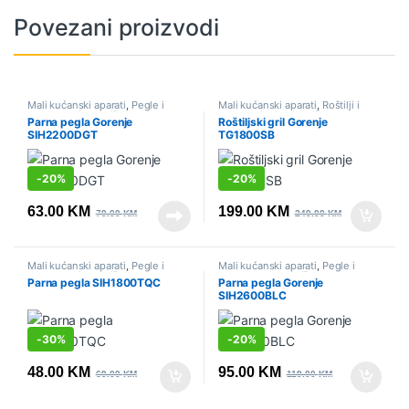
Povezani proizvodi
Mali kućanski aparati
,
Pegle i
Mali kućanski aparati
,
Roštilji i
parne stanice
,
Sniženo
kontaktni grilovi
,
Sniženo
Parna pegla Gorenje
Roštiljski gril Gorenje
SIH2200DGT
TG1800SB
-
20%
-
20%
63.00
KM
199.00
KM
79.00
KM
249.00
KM
Mali kućanski aparati
,
Pegle i
Mali kućanski aparati
,
Pegle i
parne stanice
,
Sniženo
parne stanice
,
Sniženo
Parna pegla SIH1800TQC
Parna pegla Gorenje
SIH2600BLC
-
30%
-
20%
48.00
KM
95.00
KM
69.00
KM
119.00
KM