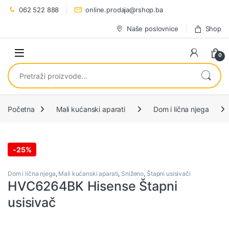
Preskoči na navigaciju
Preskoči na sadržaj
062 522 888
online.prodaja@rshop.ba
Naše poslovnice
Shop
0
Pretraži:
Početna
Mali kućanski aparati
Dom i lična njega
-
25%
Dom i lična njega
,
Mali kućanski aparati
,
Sniženo
,
Štapni usisivači
HVC6264BK Hisense Štapni
usisivač