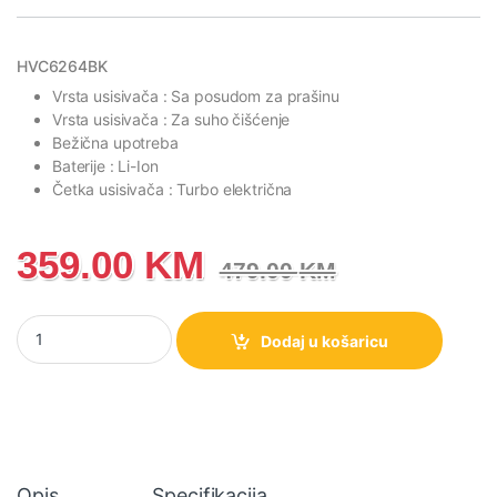
HVC6264BK
Vrsta usisivača : Sa posudom za prašinu
Vrsta usisivača : Za suho čišćenje
Bežična upotreba
Baterije : Li-Ion
Četka usisivača : Turbo električna
359.00
KM
479.00
KM
HVC6264BK Hisense Štapni usisivač količina
Dodaj u košaricu
Opis
Specifikacija