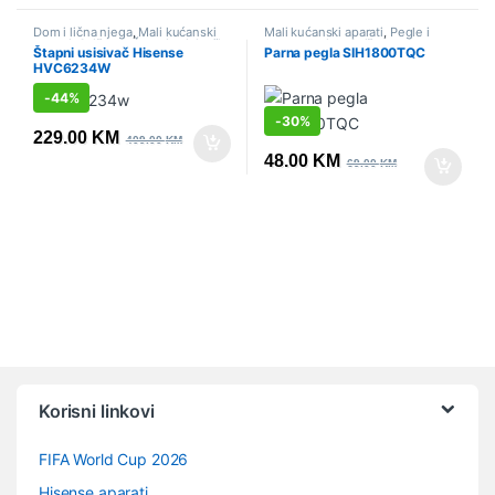
Dom i lična njega
,
Mali kućanski
Mali kućanski aparati
,
Pegle i
aparati
,
Sniženo
,
Štapni usisivači
parne stanice
,
Sniženo
Štapni usisivač Hisense
Parna pegla SIH1800TQC
HVC6234W
-
44%
-
30%
229.00
KM
409.00
KM
48.00
KM
69.00
KM
Vrtuljak robnih marki
Korisni linkovi
FIFA World Cup 2026
Hisense aparati