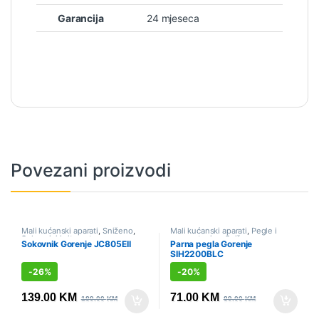
Garancija
24 mjeseca
Povezani proizvodi
Mali kućanski aparati
,
Sniženo
,
Mali kućanski aparati
,
Pegle i
Sokovnici i citrusete
parne stanice
,
Sniženo
Sokovnik Gorenje JC805EII
Parna pegla Gorenje
SIH2200BLC
-
26%
-
20%
139.00
KM
71.00
KM
189.00
KM
89.00
KM