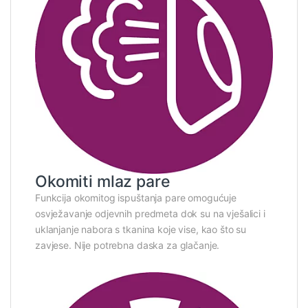
Okomiti mlaz pare
Funkcija okomitog ispuštanja pare omogućuje
osvježavanje odjevnih predmeta dok su na vješalici i
uklanjanje nabora s tkanina koje vise, kao što su
zavjese. Nije potrebna daska za glačanje.