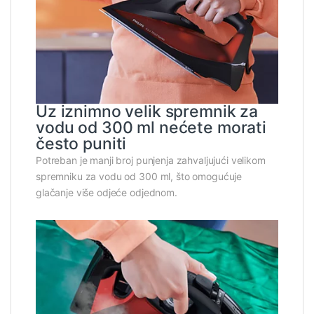
Uz iznimno velik spremnik za
vodu od 300 ml nećete morati
često puniti
Potreban je manji broj punjenja zahvaljujući velikom
spremniku za vodu od 300 ml, što omogućuje
glačanje više odjeće odjednom.