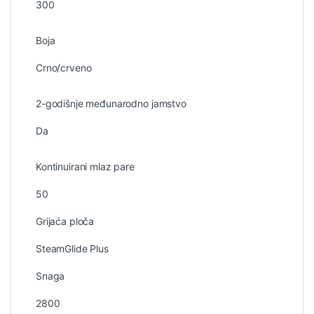
300
Boja
Crno/crveno
2-godišnje međunarodno jamstvo
Da
Kontinuirani mlaz pare
50
Grijaća ploča
SteamGlide Plus
Snaga
2800