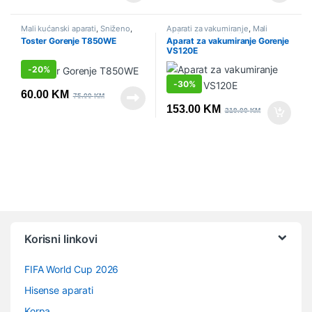
Mali kućanski aparati
,
Sniženo
,
Aparati za vakumiranje
,
Mali
Tosteri
kućanski aparati
,
Sniženo
Toster Gorenje T850WE
Aparat za vakumiranje Gorenje
VS120E
-
20%
-
30%
60.00
KM
75.00
KM
153.00
KM
219.00
KM
Vrtuljak robnih marki
Korisni linkovi
FIFA World Cup 2026
Hisense aparati
Korpa