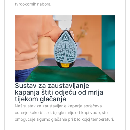
tvrdokornih nabora.
Sustav za zaustavljanje
kapanja štiti odjeću od mrlja
tijekom glačanja
Naš sustav za zaustavljanje kapanja sprječava
curenje kako bi se izbjegle mrlje od kapi vode, što
omogućuje sigurno glačanje pri bilo kojoj temperaturi.