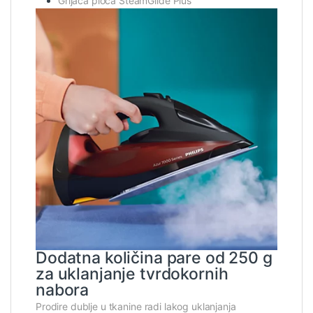
Grijaća ploča SteamGlide Plus
Dodatna količina pare od 250 g
za uklanjanje tvrdokornih
nabora
Prodire dublje u tkanine radi lakog uklanjanja