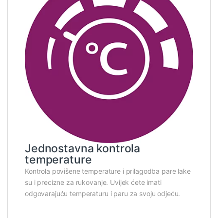
Jednostavna kontrola
temperature
Kontrola povišene temperature i prilagodba pare lake
su i precizne za rukovanje. Uvijek ćete imati
odgovarajuću temperaturu i paru za svoju odjeću.