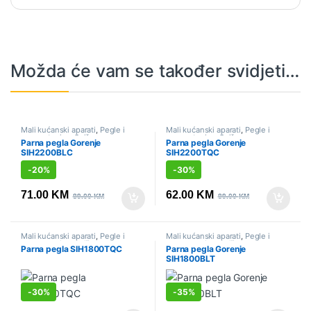
Možda će vam se također svidjeti…
Mali kućanski aparati
,
Pegle i
Mali kućanski aparati
,
Pegle i
parne stanice
,
Sniženo
parne stanice
,
Sniženo
Parna pegla Gorenje
Parna pegla Gorenje
SIH2200BLC
SIH2200TQC
-
20%
-
30%
71.00
KM
62.00
KM
89.00
KM
89.00
KM
Mali kućanski aparati
,
Pegle i
Mali kućanski aparati
,
Pegle i
parne stanice
,
Sniženo
parne stanice
,
Sniženo
Parna pegla SIH1800TQC
Parna pegla Gorenje
SIH1800BLT
-
30%
-
35%