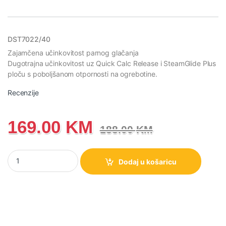
DST7022/40
Zajamčena učinkovitost parnog glačanja
Dugotrajna učinkovitost uz Quick Calc Release i SteamGlide Plus
ploču s poboljšanom otpornosti na ogrebotine.
Recenzije
169.00
KM
188.00
KM
DST7022/40 Philips Serija 7000 Parna pegla crno/crvena količin
Dodaj u košaricu