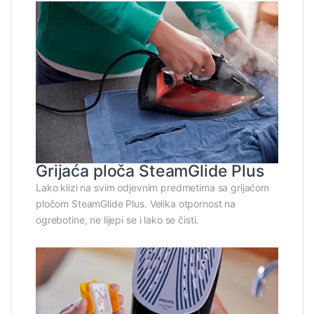
Grijaća ploča SteamGlide Plus
Lako klizi na svim odjevnim predmetima sa grijaćom
pločom SteamGlide Plus. Velika otpornost na
ogrebotine, ne lijepi se i lako se čisti.