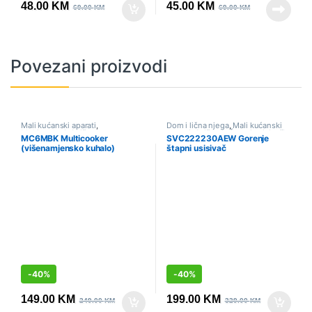
48.00
KM
45.00
KM
69.00
KM
69.00
KM
Povezani proizvodi
Mali kućanski aparati
,
Dom i lična njega
,
Mali kućanski
Multicookeri
,
Sniženo
aparati
,
Sniženo
,
Štapni usisivači
MC6MBK Multicooker
SVC222230AEW Gorenje
(višenamjensko kuhalo)
štapni usisivač
Gorenje
-
40%
-
40%
149.00
KM
199.00
KM
249.00
KM
329.00
KM