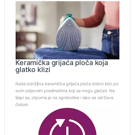
Keramička grijaća ploča koja
glatko klizi
Naša izdržljiva keramička grijaća ploča dobro klizi po
svim odjevnim predmetima koji se mogu glačati. Ne
lijepi se, otporna je na ogrebotine i lako se održava
čistom.