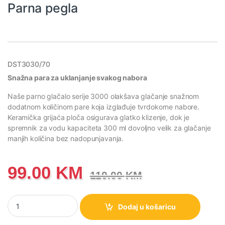
Parna pegla
DST3030/70
Snažna para za uklanjanje svakog nabora
Naše parno glačalo serije 3000 olakšava glačanje snažnom
dodatnom količinom pare koja izglađuje tvrdokorne nabore.
Keramička grijaća ploča osigurava glatko klizenje, dok je
spremnik za vodu kapaciteta 300 ml dovoljno velik za glačanje
manjih količina bez nadopunjavanja.
99.00
KM
110.00
KM
DST3030/70 Philips Serija 3000 Parna pegla količina
Dodaj u košaricu