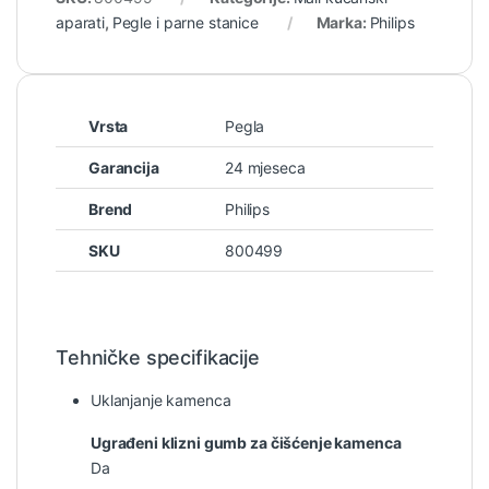
aparati
,
Pegle i parne stanice
Marka:
Philips
Vrsta
Pegla
Garancija
24 mjeseca
Brend
Philips
SKU
800499
Tehničke specifikacije
Uklanjanje kamenca
Ugrađeni klizni gumb za čišćenje kamenca
Da