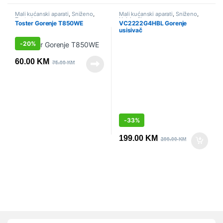
Mali kućanski aparati
,
Sniženo
,
Mali kućanski aparati
,
Sniženo
,
Tosteri
Usisivači
Toster Gorenje T850WE
VC2222G4HBL Gorenje
usisivač
-
20%
60.00
KM
75.00
KM
-
33%
199.00
KM
299.00
KM
Vrtuljak robnih marki