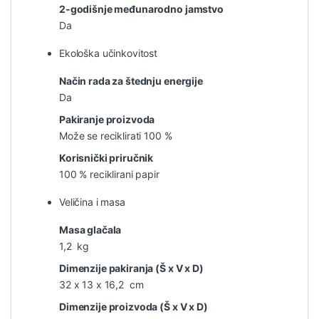
2-godišnje međunarodno jamstvo
Da
Ekološka učinkovitost
Način rada za štednju energije
Da
Pakiranje proizvoda
Može se reciklirati 100 %
Korisnički priručnik
100 % reciklirani papir
Veličina i masa
Masa glačala
1,2 kg
Dimenzije pakiranja (Š x V x D)
32 x 13 x 16,2 cm
Dimenzije proizvoda (Š x V x D)