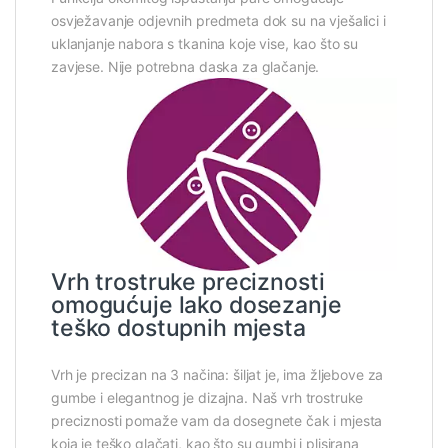
osvježavanje odjevnih predmeta dok su na vješalici i
uklanjanje nabora s tkanina koje vise, kao što su
zavjese. Nije potrebna daska za glačanje.
Vrh trostruke preciznosti
omogućuje lako dosezanje
teško dostupnih mjesta
Vrh je precizan na 3 načina: šiljat je, ima žljebove za
gumbe i elegantnog je dizajna. Naš vrh trostruke
preciznosti pomaže vam da dosegnete čak i mjesta
koja je teško glačati, kao što su gumbi i plisirana