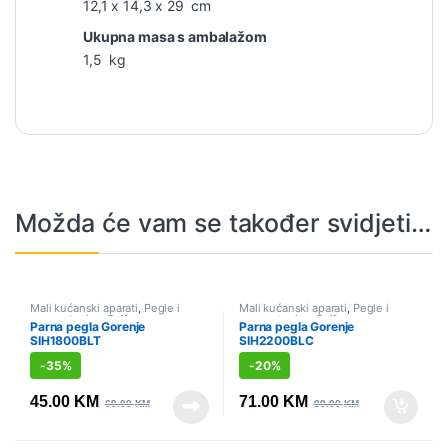
12,1 x 14,3 x 29 cm
Ukupna masa s ambalažom
1,5 kg
Možda će vam se također svidjeti…
Mali kućanski aparati
,
Pegle i
Mali kućanski aparati
,
Pegle i
parne stanice
,
Sniženo
parne stanice
,
Sniženo
Parna pegla Gorenje
Parna pegla Gorenje
SIH1800BLT
SIH2200BLC
-
35%
-
20%
45.00
KM
71.00
KM
69.00
KM
89.00
KM