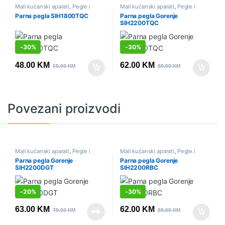
Mali kućanski aparati
,
Pegle i
Mali kućanski aparati
,
Pegle i
parne stanice
,
Sniženo
parne stanice
,
Sniženo
Parna pegla SIH1800TQC
Parna pegla Gorenje
SIH2200TQC
-
30%
-
30%
48.00
KM
62.00
KM
69.00
KM
89.00
KM
Povezani proizvodi
Mali kućanski aparati
,
Pegle i
Mali kućanski aparati
,
Pegle i
parne stanice
,
Sniženo
parne stanice
,
Sniženo
Parna pegla Gorenje
Parna pegla Gorenje
SIH2200DGT
SIH2200RBC
-
20%
-
30%
63.00
KM
62.00
KM
79.00
KM
89.00
KM