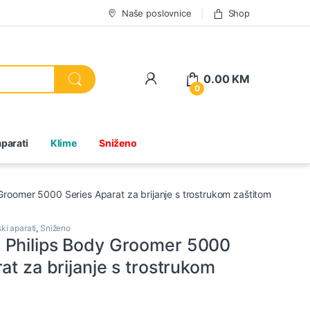
Naše poslovnice
Shop
0.00
KM
0
parati
Klime
Sniženo
roomer 5000 Series Aparat za brijanje s trostrukom zaštitom
ki aparati
,
Sniženo
Philips Body Groomer 5000
at za brijanje s trostrukom