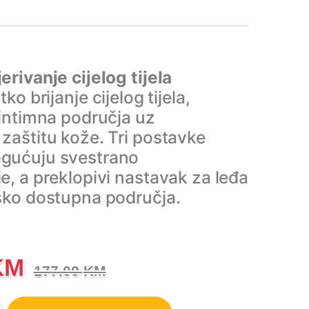
erivanje cijelog tijela
ko brijanje cijelog tijela,
 intimna područja uz
zaštitu kože. Tri postavke
gućuju svestrano
e, a preklopivi nastavak za leđa
ško dostupna područja.
KM
177.00
KM
ody Groomer 5000 Series Aparat za brijanje s trostrukom zaštitom