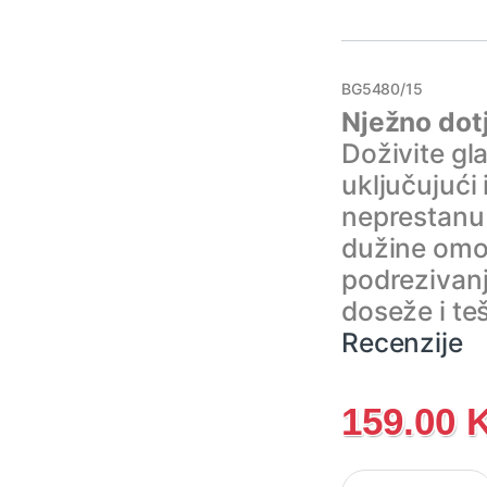
BG5480/15
Nježno dotj
Doživite glat
uključujući
neprestanu 
dužine omo
podrezivanj
doseže i te
Recenzije
159.00
BG5480/15 Philips B