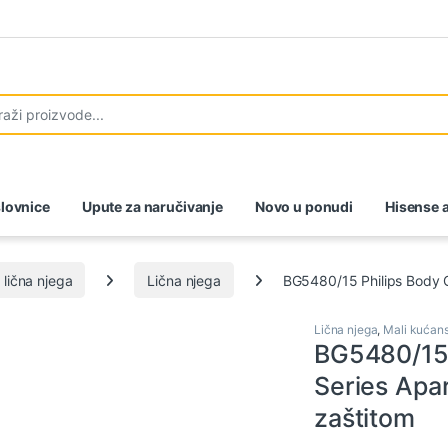
lovnice
Upute za naručivanje
Novo u ponudi
Hisense a
 lična njega
Lična njega
BG5480/15 Philips Body G
Lična njega
,
Mali kućans
BG5480/15 
Series Apar
zaštitom